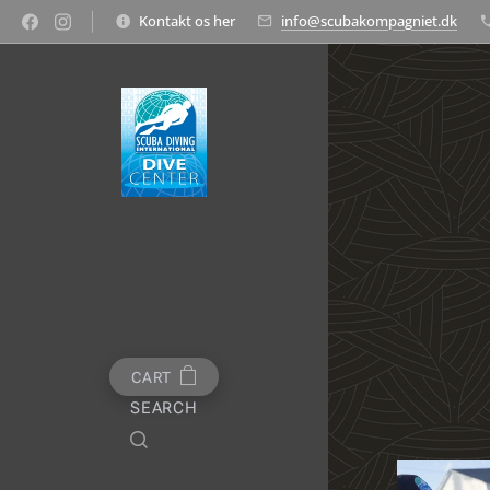
Kontakt os her
info@scubakompagniet.dk
CART
SEARCH