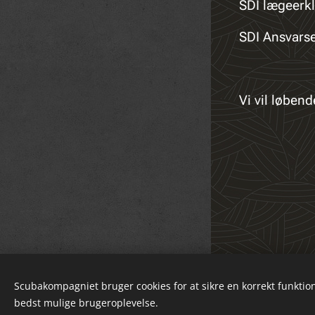
SDI lægeerkl
SDI Ansvarser
Vi vil løben
© 2023 All rights reserved
Scubakompagniet bruger cookies for at sikre en korrekt funktion
Powered by
Webnode
bedst mulige brugeroplevelse.
Cookies