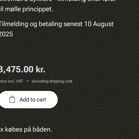
til mølle princippet.
Tilmelding og betaling senest 10 August
2025
3,475.00
kr.
rice incl. VAT
excluding shipping cost
Add to cart
trox købes på båden.