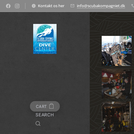
Kontakt os her
info@scubakompagniet.dk
CART
SEARCH