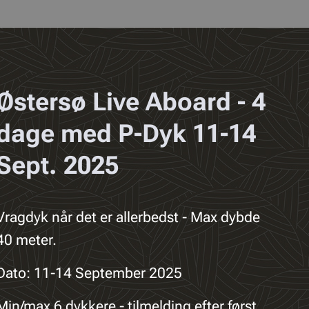
Østersø Live Aboard - 4
dage med P-Dyk 11-14
Sept. 2025
Vragdyk når det er
allerbedst
- Max dybde
40 meter.
Dato: 11-14 September 2025
Min/max 6 dykkere - tilmelding efter først