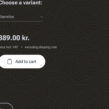
Choose a variant:
Størrelse
389.00
kr.
rice incl. VAT
excluding shipping cost
Add to cart