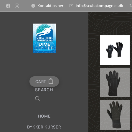
Kontakt os her
info@scubakompagniet.dk
CART
SEARCH
HOME
DYKKER KURSER