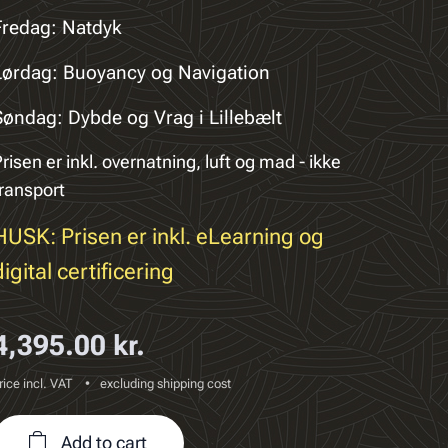
Fredag:
Natdyk
Lørdag: Buoyancy og Navigation
Søndag: Dybde og Vrag i Lillebælt
risen er inkl. overnatning, luft og mad - ikke
transport
HUSK: Prisen er inkl. eLearning og
digital certificering
4,395.00
kr.
rice incl. VAT
excluding shipping cost
Add to cart