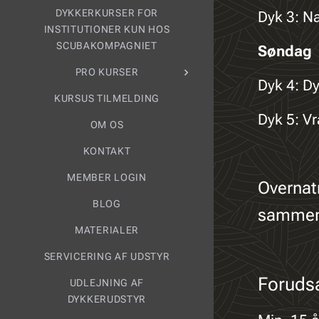
DYKKERKURSER FOR
Dyk 3: N
INSTITUTIONER KUN HOS
SCUBAKOMPAGNIET
Søndag
PRO KURSER
Dyk 4: D
KURSUS TILMELDING
Dyk 5: V
OM OS
KONTAKT
MEMBER LOGIN
Overnatn
BLOG
sammen
MATERIALER
SERVICERING AF UDSTYR
Foruds
UDLEJNING AF
DYKKERUDSTYR