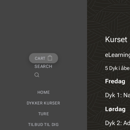
Kurset
eLearning
CART
SEARCH
5 Dyk i åb
Fredag
HOME
Dyk 1: N
DYKKER KURSER
Lørdag
TURE
Dyk 2: A
TILBUD TIL DIG