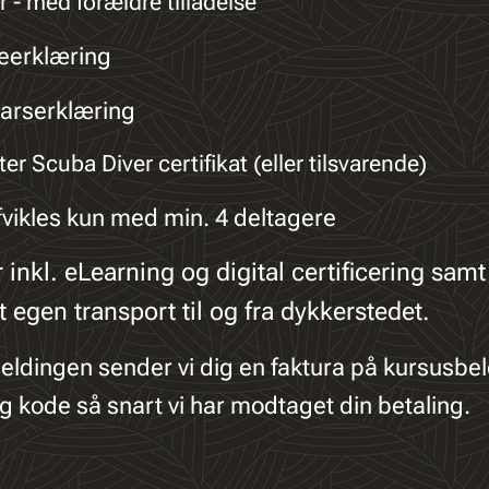
r - med forældre tilladelse
eerklæring
arserklæring
r Scuba Diver certifikat (eller tilsvarende)
fvikles kun med min. 4 deltagere
r inkl. eLearning og digital certificering sam
 egen transport til og fra dykkerstedet.
lmeldingen sender vi dig en faktura på kursusbe
g kode så snart vi har modtaget din betaling.