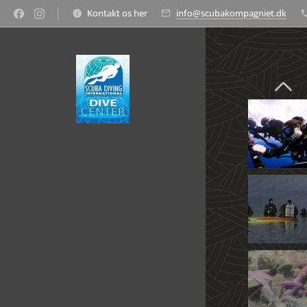
Kontakt os her
info@scubakompagniet.dk