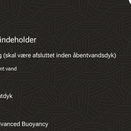
 indeholder
 (skal være afsluttet inden åbentvandsdyk)
ent vand
atdyk
dvanced Buoyancy