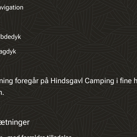
avigation
ybdedyk
ragdyk
ing foregår på Hindsgavl Camping i fine h
.
ætninger