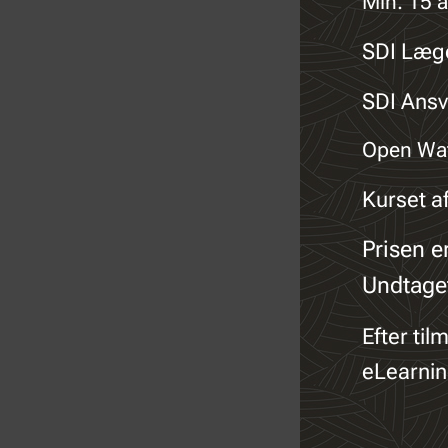
Min. 15 å
SDI Læg
SDI Ansv
Open Wate
Kurset a
Prisen e
Undtaget
Efter ti
eLearnin