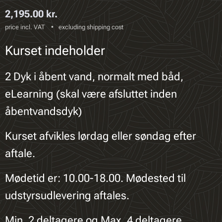
2,195.00
kr.
price incl. VAT
excluding shipping cost
Kurset indeholder
2 Dyk i åbent vand, normalt med båd,
eLearning (skal være afsluttet inden
åbentvandsdyk)
Kurset afvikles lørdag eller søndag efter
aftale.
Mødetid er: 10.00-18.00. Mødested til
udstyrsudlevering aftales.
Min. 2 deltagere og Max. 4 deltagere