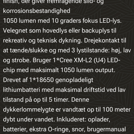
finish, der giver fremragende slid- og
korrosionsbestandighed
1050 lumen med 10 graders fokus LED-lys.
Velegnet som hovedlys eller backuplys til
rekreativ og teknisk dykning. Drejekontakt til
at tænde/slukke og med 3 lystilstande: høj, lav
og strobe. Bruger 1*Cree XM-L2 (U4) LED-
chip med maksimalt 1050 lumen output.
Drevet af 1*18650 genopladeligt
lithiumbatteri med maksimal driftstid ved lav
tilstand på op til 5 timer. Denne
dykkerlommelygte er vandtæt op til 100 meter
dybt under vandet. Inkluderet: oplader,
batterier, ekstra O-ringe, snor, brugermanual